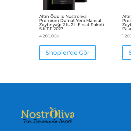
Altın Ödüllü Nostroliva
Altı
Premium Domat Yeni Mahsul
Pre
Zeytinyağı 2 lt. 2’li Fırsat Paketi
Zeyt
S.K.T:11.2027
Pake
4.200,00
₺
1.20
Shopier'de Gör