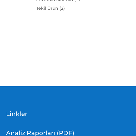
ürün
2
Tekil Ürün
2
ürün
Linkler
Analiz Raporları (PDF)