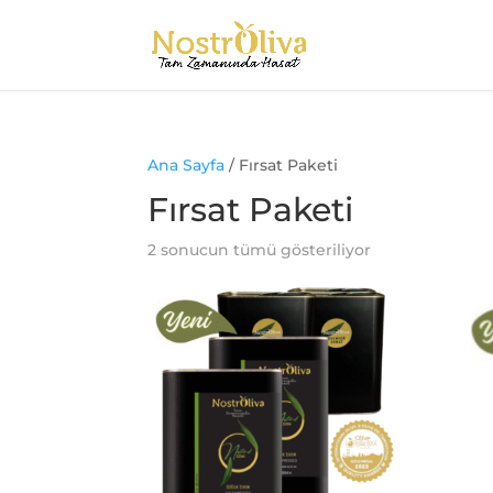
Ana Sayfa
/ Fırsat Paketi
Fırsat Paketi
En
2 sonucun tümü gösteriliyor
yeniye
göre
sıralandı