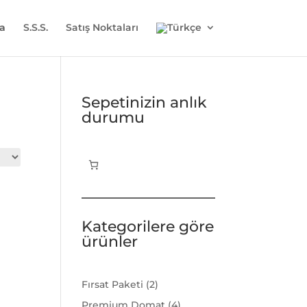
a
S.S.S.
Satış Noktaları
Sepetinizin anlık
durumu
Kategorilere göre
ürünler
2
Fırsat Paketi
2
ürün
4
Premium Domat
4