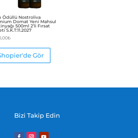
n Ödüllü Nostroliva
mium Domat Yeni Mahsul
inyağı 500ml 2’li Fırsat
ti S.K.T:11.2027
0,00
₺
Shopier'de Gör
Bizi Takip Edin