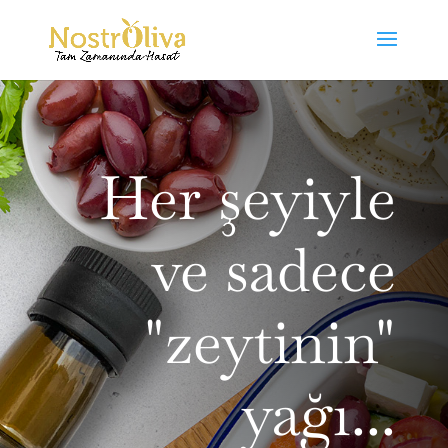
Her şeyiyle
ve sadece
"zeytinin"
yağı...