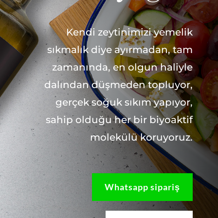
Kendi zeytinimizi yemelik
sıkmalık diye ayırmadan, tam
zamanında, en olgun haliyle
dalından düşmeden topluyor,
gerçek soğuk sıkım yapıyor,
sahip olduğu her bir biyoaktif
molekülü koruyoruz.
Whatsapp sipariş