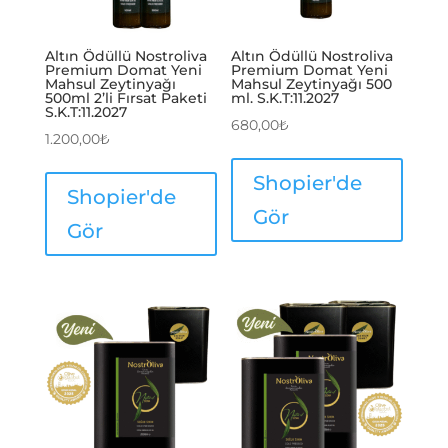
Altın Ödüllü Nostroliva
Altın Ödüllü Nostroliva
Premium Domat Yeni
Premium Domat Yeni
Mahsul Zeytinyağı
Mahsul Zeytinyağı 500
500ml 2’li Fırsat Paketi
ml. S.K.T:11.2027
S.K.T:11.2027
680,00
₺
1.200,00
₺
Shopier'de
Shopier'de
Gör
Gör